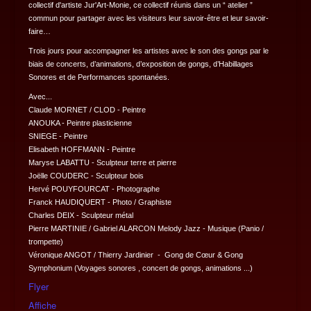
collectif d'artiste Jur'Art-Monie, ce collectif réunis dans un “ atelier ”
commun pour partager avec les visiteurs leur savoir-être et leur savoir-
faire…
Trois jours pour accompagner les artistes avec le son des gongs par le
biais de concerts, d’animations, d’exposition de gongs, d’Habillages
Sonores et de Performances spontanées.
Avec...
Claude MORNET / CLOD - Peintre
ANOUKA - Peintre plasticienne
SNIEGE - Peintre
Elisabeth HOFFMANN - Peintre
Maryse LABATTU - Sculpteur terre et pierre
Joëlle COUDERC - Sculpteur bois
Hervé POUYFOURCAT - Photographe
Franck HAUDIQUERT - Photo / Graphiste
Charles DEIX - Sculpteur métal
Pierre MARTINIE / Gabriel ALARCON Melody Jazz - Musique (Panio /
trompette)
Véronique ANGOT / Thierry Jardinier - Gong de Cœur & Gong
Symphonium (Voyages sonores , concert de gongs, animations ...)
Flyer
Affiche